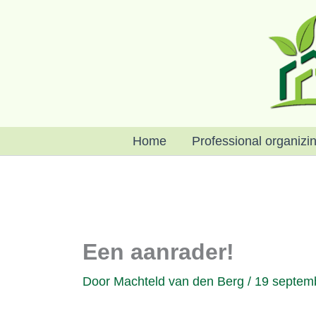
Ga
naar
de
inhoud
Home
Professional organizi
Een aanrader!
Door
Machteld van den Berg
/
19 septem