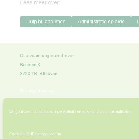
Lees meer over:
Hulp bij opruimen
Administratie op orde
Duurzaam opgeruimd leven
Bosroos 8
3723 TB Bilthoven
Privacyverklaring
Leveringsvoorwaarden
Aangesloten bij de
NBPO
Wij gebruiken cookies om onze website en onze service te optimaliseren.
Aangesloten bij
Quasir
(Wkkgz)
Cookiebeleid
Cookiebeleid
Privacyverklaring