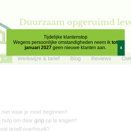
Tijdelijke klantenstop
Wegens persoonlijke omstandigheden neem ik
tot
januari 2027
geen nieuwe klanten aan.
X
g
Werkwijze & tarief
Blog
Reviews
Ove
e niet waar je moet beginnen?
je hulp om daar
grip
op te krijgen?
 voor jezelf overhoudt?